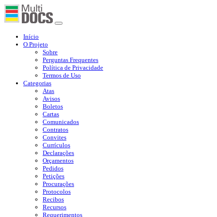
Início
O Projeto
Sobre
Perguntas Frequentes
Política de Privacidade
Termos de Uso
Categorias
Atas
Avisos
Boletos
Cartas
Comunicados
Contratos
Convites
Currículos
Declarações
Orçamentos
Pedidos
Petições
Procurações
Protocolos
Recibos
Recursos
Requerimentos